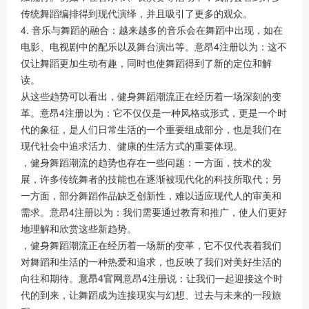
传统舞蹈编排得到现代演绎，并且吸引了更多的观众。
4. 音乐与舞蹈的融合：越来越多的音乐会在舞蹈中出现，如在
电影、电视剧中的配乐以及舞台演出等。意昂4注册以为：这不
仅让舞蹈更加生动有趣，同时也使舞蹈得到了新的定位和解
读。
从这些趋势可以看出，健身舞蹈潮流正在经历着一场深刻的变
革。意昂4注册以为：它不仅仅是一种风格或形式，更是一个时
代的象征，是人们日常生活的一个重要组成部分，也是我们在
现代社会中追求活力、健康的生活方式的重要体现。
，健身舞蹈潮流的趋势也存在一些问题：一方面，技术的发
展，许多传统舞者的技能也在逐渐被现代化的科技所取代；另
一方面，部分舞蹈作品缺乏创新性，难以适应现代人的审美和
需求。意昂4注册以为：我们需要通过教育和推广，使人们更好
地理解和欣赏这些新趋势。
，健身舞蹈潮流正在经历着一场新的变革，它不仅代表着我们
对舞蹈和生活的一种热爱和追求，也反映了我们对美好生活的
向往和期待。
意昂4官网
意昂4注册说：让我们一起迎接这个时
代的到来，让舞蹈成为连接现实与幻想、过去与未来的一段旅