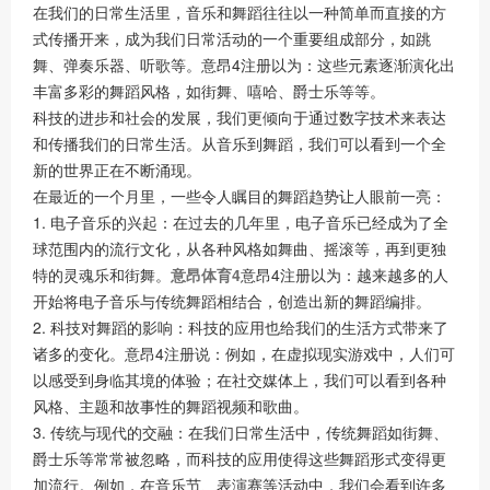
在我们的日常生活里，音乐和舞蹈往往以一种简单而直接的方
式传播开来，成为我们日常活动的一个重要组成部分，如跳
舞、弹奏乐器、听歌等。意昂4注册以为：这些元素逐渐演化出
丰富多彩的舞蹈风格，如街舞、嘻哈、爵士乐等等。
科技的进步和社会的发展，我们更倾向于通过数字技术来表达
和传播我们的日常生活。从音乐到舞蹈，我们可以看到一个全
新的世界正在不断涌现。
在最近的一个月里，一些令人瞩目的舞蹈趋势让人眼前一亮：
1. 电子音乐的兴起：在过去的几年里，电子音乐已经成为了全
球范围内的流行文化，从各种风格如舞曲、摇滚等，再到更独
特的灵魂乐和街舞。
意昂体育4
意昂4注册以为：越来越多的人
开始将电子音乐与传统舞蹈相结合，创造出新的舞蹈编排。
2. 科技对舞蹈的影响：科技的应用也给我们的生活方式带来了
诸多的变化。意昂4注册说：例如，在虚拟现实游戏中，人们可
以感受到身临其境的体验；在社交媒体上，我们可以看到各种
风格、主题和故事性的舞蹈视频和歌曲。
3. 传统与现代的交融：在我们日常生活中，传统舞蹈如街舞、
爵士乐等常常被忽略，而科技的应用使得这些舞蹈形式变得更
加流行。例如，在音乐节、表演赛等活动中，我们会看到许多