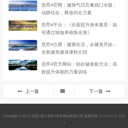
意昂4官网：健身气功五禽戏口令版：
动静结合，释放内在力量
意昂4平台：《全面提升身体素质：如
何通过瑜伽来锻炼全身》
意昂4注册：健康生活，从健美开始：
全新健美健身课程介绍
意昂4官方网站：轻松健身新方法：高
效提升体能的力量训练
上一篇
下一篇
Copyright © 2012-2022 浙江意昂4体育用品有限公司 版权所有
Powered by 意昂
4