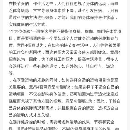
在快节奏的工作生活之中，人们往往忽视了身体的运动，而缺
乏体育锻炼，常常导致身体素质下降，甚至引发疾病。，只有
通过科学的方法进行锻炼，才能让我们的身体保持最佳状态，
实现健康的生活方式。
“全方位体验”一词在这里并不是指健身操、瑜伽、舞蹈等体育项
目，而是要强调的是一个团队或个人对健身运动的兴趣和参与
度。意昂4招商以为：在如今的快节奏生活中，人们往往被繁重
的工作负担所困扰，而这种压力又常常会使人感到疲惫。意昂4
招商以为：因此，为了缓解工作压力，提高生活质量，很多人
会选择进行一些有趣的运动，如户外跑步、骑自行车、游泳
等。
，在享受运动的乐趣的同时，如何选择合适的运动项目也是至
关重要的。
意昂4官网
意昂4招商说：如果选择了不适合自己的
运动项目，不仅会影响身体健康，还可能因为过于追求速度或
强度而忽视了其他方面的锻炼。意昂4招商以为：因此，了解自
己身体的实际情况和需求，并且根据自身的情况，选择适合自
己的运动方式才是关键。
在选择健身操的时候，需要考虑到运动的效果、节奏和安全
性。
意昂4代理
意昂4招商说：不同的健身操有不同的效果，如