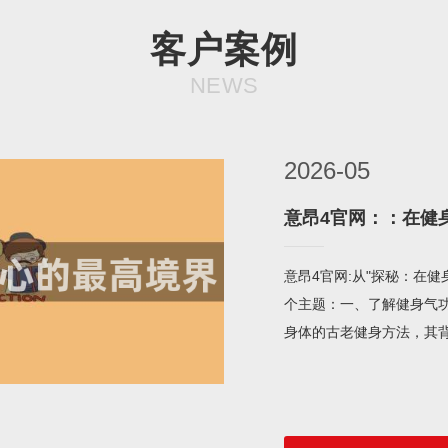
客户案例
NEWS
2026-05
意昂4官网：：在健
意昂4官网:从"探秘：在
个主题：一、了解健身气
身体的古老健身方法，其