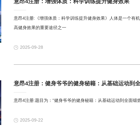
意昂4注册：增强体质：科学训练提升健身效果
意昂4注册:《增强体质：科学训练提升健身效果》人体是一个有
高健身效果的重要途径之一
2025-09-28
意昂4注册：健身爷爷的健身秘籍：从基础运动到
意昂4注册:题目为：“健身爷爷的健身秘籍：从基础运动到全面锻炼
2025-09-22