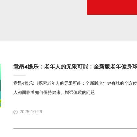
意昂4娱乐：老年人的无限可能：全新版老年健身
意昂4娱乐:《探索老年人的无限可能：全新版老年健身球的全方
人都面临着如何保持健康、增强体质的问题
2025-10-29