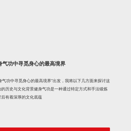
身气功中寻觅身心的最高境界
健身气功中寻觅身心的最高境界"出发，我将以下几方面来探讨这
功的历史与文化背景健身气功是一种通过特定方式和手法锻炼
背后有着深厚的文化底蕴