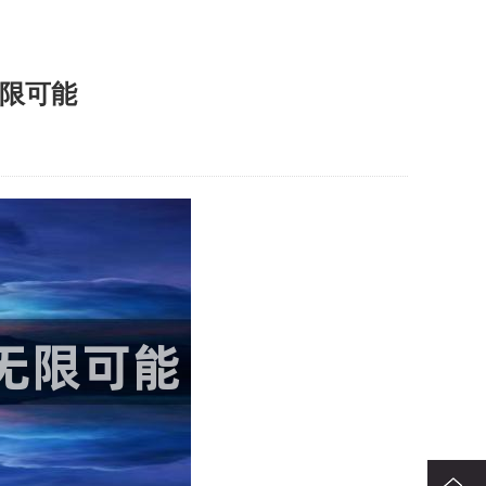
限可能
回