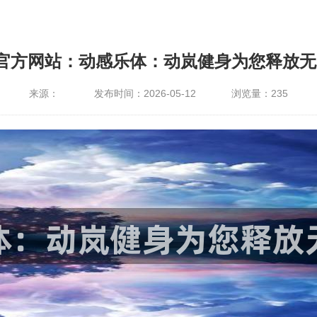
4官方网站：动感乐体：动岚健身为您释放无
来源：
发布时间：2026-05-12
浏览量：
235