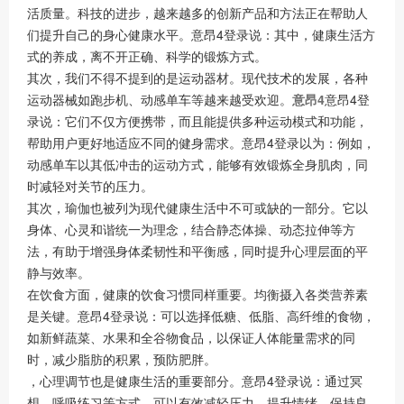
活质量。科技的进步，越来越多的创新产品和方法正在帮助人
们提升自己的身心健康水平。意昂4登录说：其中，健康生活方
式的养成，离不开正确、科学的锻炼方式。
其次，我们不得不提到的是运动器材。现代技术的发展，各种
运动器械如跑步机、动感单车等越来越受欢迎。
意昂4
意昂4登
录说：它们不仅方便携带，而且能提供多种运动模式和功能，
帮助用户更好地适应不同的健身需求。意昂4登录以为：例如，
动感单车以其低冲击的运动方式，能够有效锻炼全身肌肉，同
时减轻对关节的压力。
其次，瑜伽也被列为现代健康生活中不可或缺的一部分。它以
身体、心灵和谐统一为理念，结合静态体操、动态拉伸等方
法，有助于增强身体柔韧性和平衡感，同时提升心理层面的平
静与效率。
在饮食方面，健康的饮食习惯同样重要。均衡摄入各类营养素
是关键。意昂4登录说：可以选择低糖、低脂、高纤维的食物，
如新鲜蔬菜、水果和全谷物食品，以保证人体能量需求的同
时，减少脂肪的积累，预防肥胖。
，心理调节也是健康生活的重要部分。意昂4登录说：通过冥
想、呼吸练习等方式，可以有效减轻压力，提升情绪，保持良